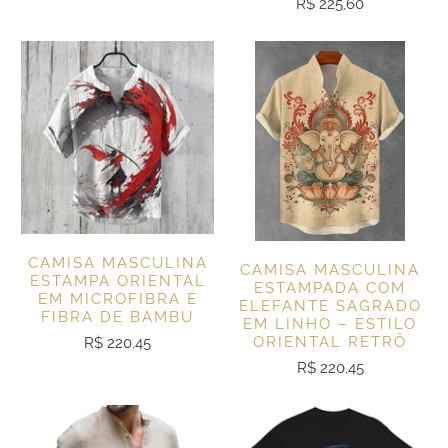
R$ 225,60
CAMISA MASCULINA
CAMISA MASCULINA
ESTAMPA ORIENTAL
ESTAMPADA COM
EM MICROFIBRA E
ELEFANTE SAGRADO
FIBRA DE BAMBU
EM LINHO – ESTILO
ORIENTAL RETRÔ
R$ 220,45
R$ 220,45