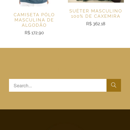
SUÉTER MASCULINO
CAMISETA PÓLO
100% DE CAXEMIRA
MASCULINA DE
R$ 362,18
ALGODÃO
R$ 172,90
SEARCH OUR SHOP