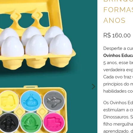
FORMAS
ANOS
R$ 160,00
Desperte a cur
Ovinhos Educa
5 anos, esse 
verdadeira ex
Cada ovo traz 
princípios do 
habilidades c
Os Ovinhos E
estimulam a cr
Dinossauros, 
filho mergulh
aprendizado, 