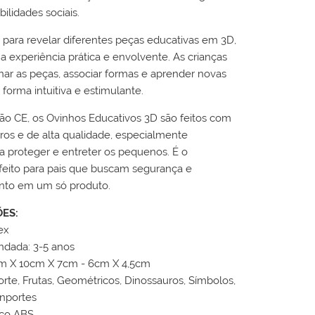
lidades sociais.
 para revelar diferentes peças educativas em 3D,
 experiência prática e envolvente. As crianças
r as peças, associar formas e aprender novas
 forma intuitiva e estimulante.
ção CE, os Ovinhos Educativos 3D são feitos com
ros e de alta qualidade, especialmente
a proteger e entreter os pequenos. É o
feito para pais que buscam segurança e
nto em um só produto.
ÕES:
ex
dada: 3-5 anos
m X 10cm X 7cm - 6cm X 4,5cm
rte, Frutas, Geométricos, Dinossauros, Símbolos,
nportes
tico ABS