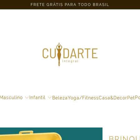
FRETE GRÁTIS PARA TODO BRASIL
Masculino
Infantil
Po
Beleza
Yoga/Fitness
Casa&Decor
Pet
BRINQ