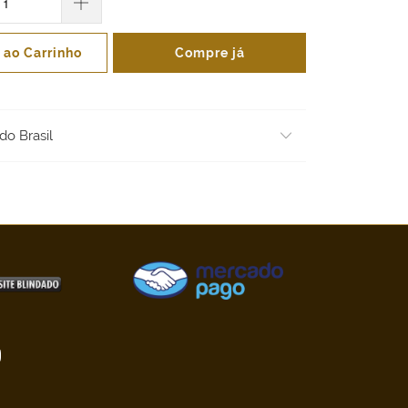
 ao Carrinho
Compre já
do Brasil