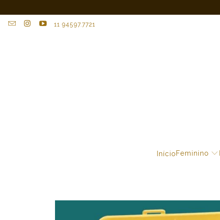
11 94597.7721
Feminino
Início