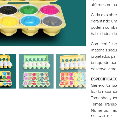
até mesmo habi
Cada ovo abre
garantindo uma
podem combina
habilidades de
Com certifica
materiais segu
projetados par
brinquedo per
desenvolvime
ESPECIFICAÇ
Gênero: Uniss
Idade recomen
Tamanho: 30c
Temas: Transpo
Números, Tras
Material: Plás