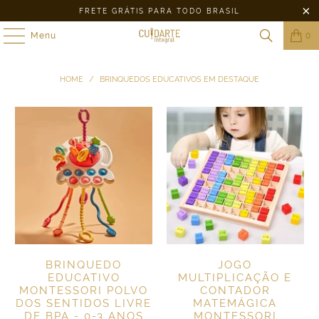
FRETE GRÁTIS PARA TODO BRASIL
Menu
0
HOME
/
BRINQUEDOS EDUCATIVOS EM DESTAQUE
BRINQUEDO
JOGO
EDUCATIVO
MULTIPLICAÇÃO E
MONTESSORI POLVO
CONTADOR
DOS SENTIDOS LIVRE
MATEMÁGICA
DE BPA - 0-3 ANOS
MONTESSORI